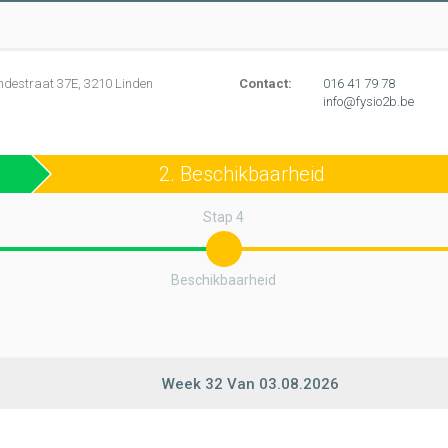
ndestraat 37E, 3210 Linden
Contact:
016 41 79 78
info@fysio2b.be
2. Beschikbaarheid
Stap 4
Beschikbaarheid
Week
32
Van
03.08.2026