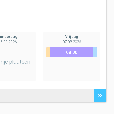
onderdag
Vrijdag
6.08.2026
07.08.2026
Linden
Linden
08:00
Verstrekking
rije plaatsen