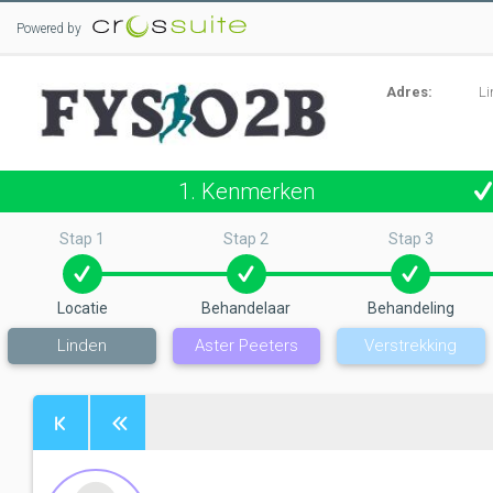
Powered by
Adres:
Li
1. Kenmerken
Stap 1
Stap 2
Stap 3
Locatie
Behandelaar
Behandeling
Linden
Aster Peeters
Verstrekking