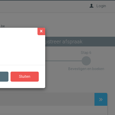
Login
t.be
3. Registreer afspraak
Stap 5
Stap 6
Voer gegevens in
Bevestigen en boeken
Sluiten