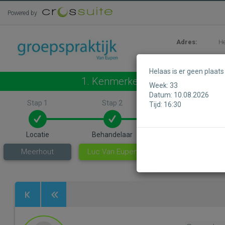
Powered by
Adres:
He
Helaas is er geen plaat
1. Kenmerken
Week:
33
Datum:
10.08.2026
Stap 1
Stap 2
Stap 3
Tijd:
16:30
Locatie
Behandelaar
Behandeling
Meerhout
Luc Van Eupen
Afspraak
osteopathie