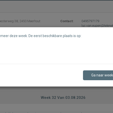
esterweg 38, 2450 Meerhout
Contact:
0495797179
luc.van.eupen@telene
s meer deze week. De eerst beschikbare plaats is op:
2. Beschikbaarheid
Stap 4
Beschikbaarheid
Ga naar week
Week
32
Van
03.08.2026