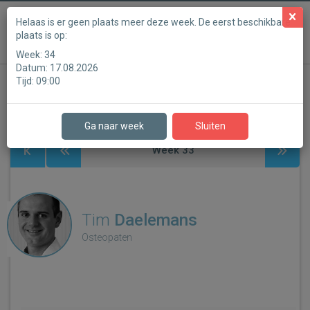
Powered by
Helaas is er geen plaats meer deze week. De eerst beschikbare
plaats is op:
Medisch Centrum Rotselaar
Week:
34
Datum:
17.08.2026
Tijd:
09:00
Stap 1
Stap 2
Stap 3
Stap 4
Stap 5
Stap 6
Ga naar week
Sluiten
Week
33
Tim
Daelemans
Osteopaten