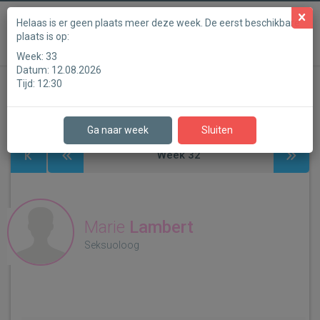
Powered by
Helaas is er geen plaats meer deze week. De eerst beschikbare
plaats is op:
Qinobi
Week:
33
Datum:
12.08.2026
Tijd:
12:30
Stap 1
Stap 2
Stap 3
Stap 4
Stap 5
Stap 6
Ga naar week
Sluiten
Week
32
Marie
Lambert
Seksuoloog