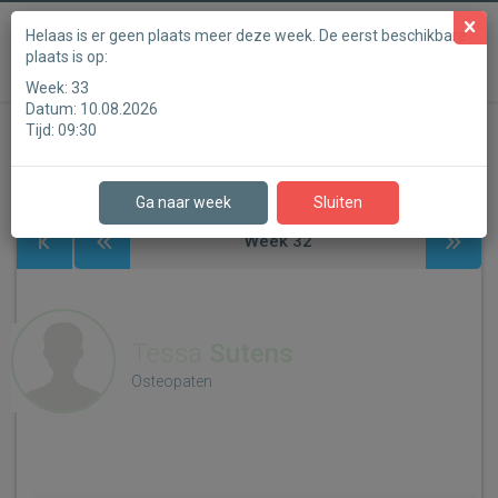
Powered by
Helaas is er geen plaats meer deze week. De eerst beschikbare
plaats is op:
Target Osteopathie
Week:
33
Datum:
10.08.2026
Tijd:
09:30
Stap 1
Stap 2
Stap 3
Stap 4
Stap 5
Stap 6
Ga naar week
Sluiten
Week
32
Tessa
Sutens
Osteopaten