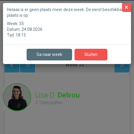
Powered by
Helaas is er geen plaats meer deze week. De eerst beschikbare
plaats is op:
Veemarkt 6
Week:
35
Datum:
24.08.2026
Tijd:
18:15
Stap 1
Stap 2
Stap 3
Stap 4
Stap 5
Stap 6
Ga naar week
Sluiten
Week
32
Lisa D.
Delvou
2. Osteopathie