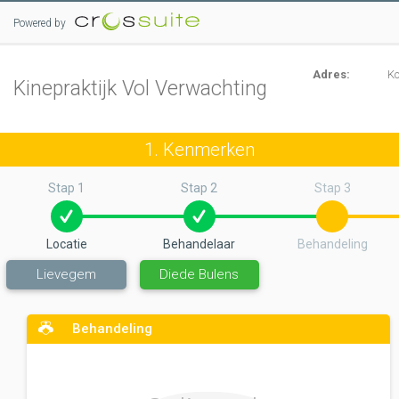
Powered by
Adres:
Ko
Kinepraktijk Vol Verwachting
1. Kenmerken
Stap 1
Stap 2
Stap 3
Locatie
Behandelaar
Behandeling
Lievegem
Diede Bulens
Behandeling