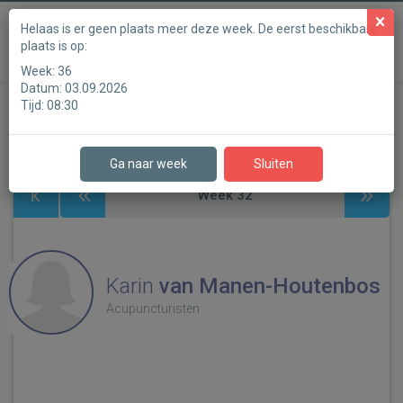
Powered by
Helaas is er geen plaats meer deze week. De eerst beschikbare
plaats is op:
Heuvelrug Acupunctuur
Week:
36
Datum:
03.09.2026
Tijd:
08:30
Stap 1
Stap 2
Stap 3
Stap 4
Stap 5
Stap 6
Ga naar week
Sluiten
Week
32
Karin
van Manen-Houtenbos
Acupuncturisten