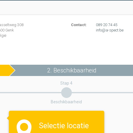
asseltweg
308
Contact:
089 20 74 45
600
Genk
info@a-spect.be
lgië
2. Beschikbaarheid
Stap 4
Beschikbaarheid
Selectie locatie